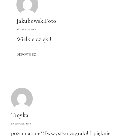
JakubowskiFoto
26 czerwca 2018
Wielkie dzięki!
ODPOWIEDZ
Troyka
28 czerwca 2018
pozamiatane???wszystko zagrało! I pięknie