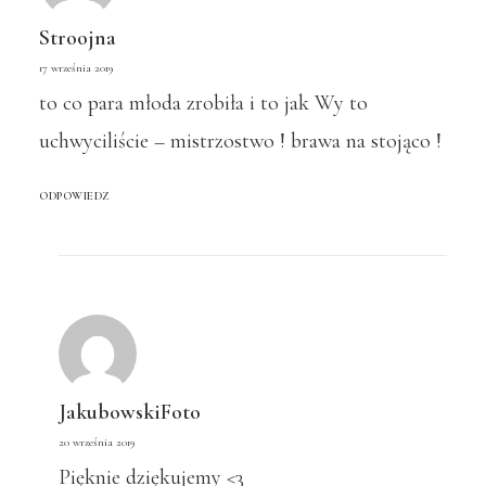
Stroojna
17 września 2019
to co para młoda zrobiła i to jak Wy to
uchwyciliście – mistrzostwo ! brawa na stojąco !
ODPOWIEDZ
JakubowskiFoto
20 września 2019
Pięknie dziękujemy <3