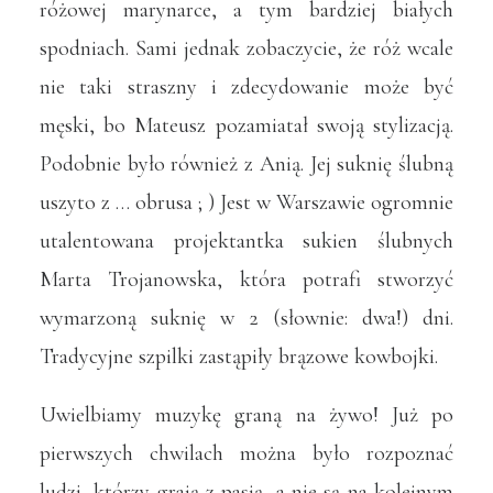
różowej marynarce, a tym bardziej białych
spodniach. Sami jednak zobaczycie, że róż wcale
nie taki straszny i zdecydowanie może być
męski, bo Mateusz pozamiatał swoją stylizacją.
Podobnie było również z Anią. Jej suknię ślubną
uszyto z … obrusa ; ) Jest w Warszawie ogromnie
utalentowana projektantka sukien ślubnych
Marta Trojanowska
, która potrafi stworzyć
wymarzoną suknię w 2 (słownie: dwa!) dni.
Tradycyjne szpilki zastąpiły brązowe kowbojki.
Uwielbiamy muzykę graną na żywo! Już po
pierwszych chwilach można było rozpoznać
ludzi, którzy grają z pasją, a nie są na kolejnym